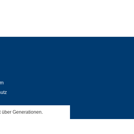
um
utz
t über Generationen.