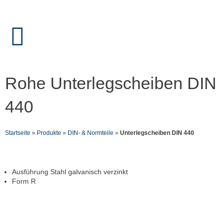
Zum
Inhalt
springen
Rohe Unterlegscheiben DIN
440
Startseite
»
Produkte
»
DIN- & Normteile
»
Unterlegscheiben DIN 440
Ausführung Stahl galvanisch verzinkt
Form R