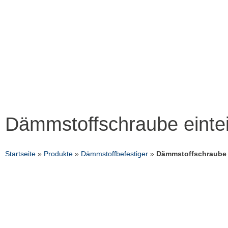
Zum
Inhalt
springen
Dämmstoffschraube eintei
Startseite
»
Produkte
»
Dämmstoffbefestiger
»
Dämmstoffschraube e