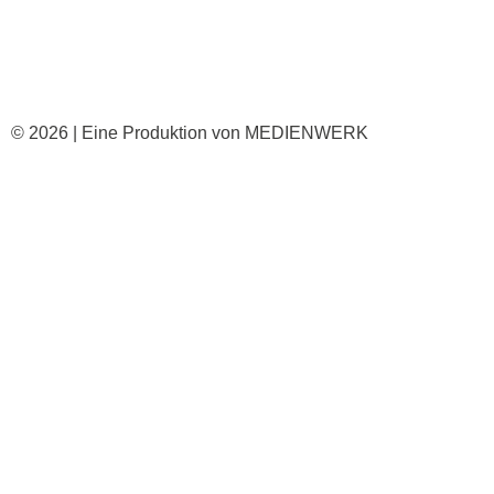
© 2026 | Eine Produktion von
MEDIENWERK
Produkte
Service
Downloads
Unternehmen
Kontakt
Kodex
|
AGB
|
Impressum
|
Datenschutz