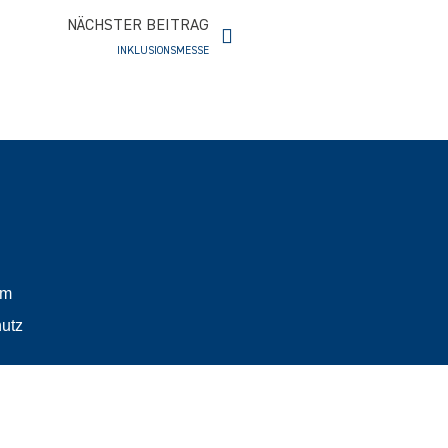
Nächster
NÄCHSTER BEITRAG
INKLUSIONSMESSE
um
utz
t über Generationen.