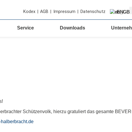
S
Kodex
|
AGB
|
Impressum
|
Datenschutz
EN
Service
Downloads
Unterne
s!
lberbrachter Schützenvolk, hierzu gratuliert das gesamte BEVER
halberbracht.de