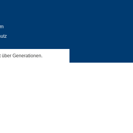
um
utz
t über Generationen.