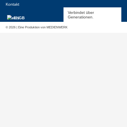
Kontakt
Verbindet über
Generationen.
EN
© 2026 | Eine Produktion von
MEDIENWERK
Produkte
Service
Downloads
Unternehmen
Kontakt
Kodex
|
AGB
|
Impressum
|
Datenschutz
Suche
Suche