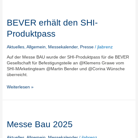
BEVER
erhält
den
BEVER erhält den SHI-
SHI-
Produktpass
Produktpass
Aktuelles
,
Allgemein
,
Messekalender
,
Presse
/
jlabrenz
Auf der Messe BAU wurde der SHI-Produktpass für die BEVER
Gesellschaft für Befestigungsteile an @Klemens Grawe vom
SHI-MArketingteam @Martin Bender und @Corina Wünsche
überreicht.
Weiterlesen »
Messe
Bau
2025
Messe Bau 2025
Aktuelles
,
Allgemein
,
Messekalender
/
jlabrenz