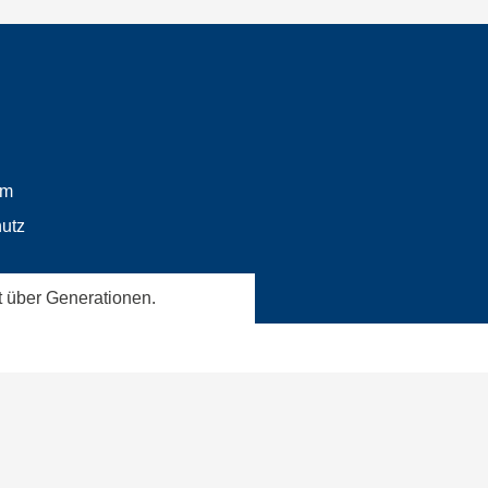
um
utz
t über Generationen.