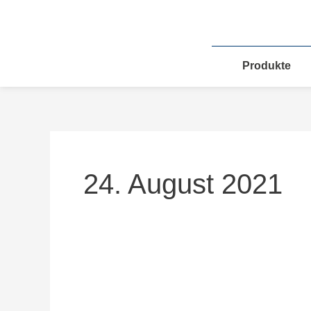
Zum
Inhalt
springen
Produkte
24. August 2021
Eröffnung
des