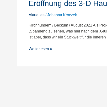
Eröffnung des 3-D Hau
3-
D
Hauses
Aktuelles
/
Johanna Kroczek
|
Kirchhundem / Beckum / August 2021 Als Proj
BEVER
„Spannend zu sehen, was hier nach dem „Grund
sorgt
ist aber, dass wir ein Stückweit für die innere
für
die
Weiterlesen »
„inneren“
Werte